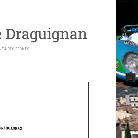
e Draguignan
SUR
TAIRES FERMÉS
1970
–
1E
SLALOM
DE
DRAGUIGNAN