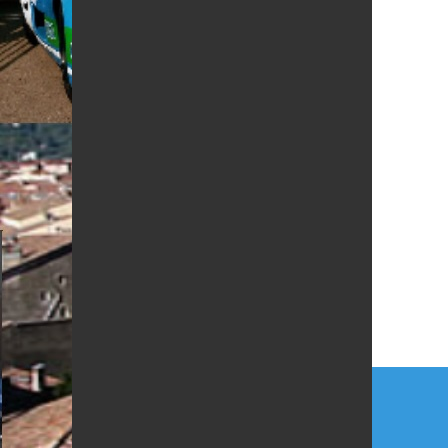
Navi
de