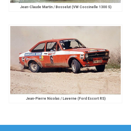
Jean-Claude Martin / Bosselut (VW Coccinelle 1300 S)
Jean-Pierre Nicolas / Laverne (Ford Escort RS)
Navigation