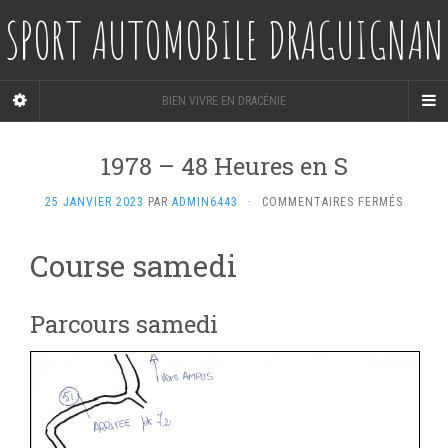
SPORT AUTOMOBILE DRAGUIGNAN
BIEN VIVRE EN DRACÉNIE
1978 – 48 Heures en S
SUR
25 JANVIER 2023
PAR
ADMIN6443
·
COMMENTAIRES FERMÉS
1978
–
Course samedi
48
HEURES
EN
Parcours samedi
S