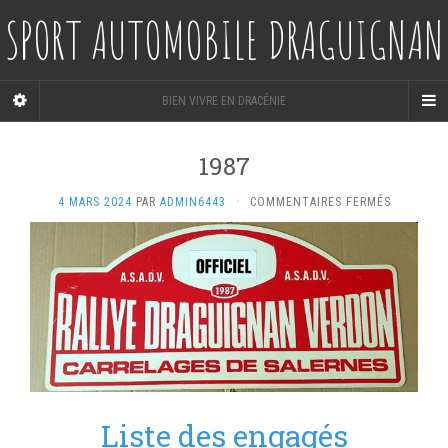
SPORT AUTOMOBILE DRAGUIGNAN
BIEN VIVRE EN DRACÉNIE
1987
SUR
4 MARS 2024
PAR
ADMIN6443
·
COMMENTAIRES FERMÉS
1987
Liste des engagés