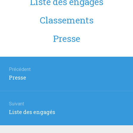
Liste des engagés
Classements
Presse
Navigation
de
Précédent
Article
Presse
l’article
précédent
:
Suivant
Article
Liste des engagés
suivant
: