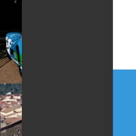
Navi
de
l’arti