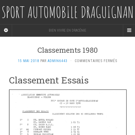
SPORT AUTOMOBILE DRAGUIGNAN
BIEN VIVRE EN DRACÉNIE
Classements 1980
SUR
15 MAI 2018
PAR
ADMIN6443
·
COMMENTAIRES FERMÉS
CLASSEM
1980
Classement Essais