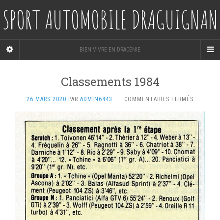
SPORT AUTOMOBILE DRAGUIGNAN
BIEN VIVRE EN DRACÉNIE
Classements 1984
SUR
26 MARS 2020
PAR
ADMIN6443
·
COMMENTAIRES FERMÉS
CLASSEM
1984