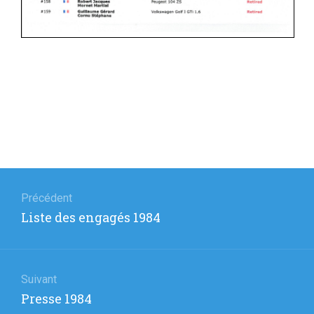
Navigation
de
Précédent
Article
Liste des engagés 1984
l’article
précédent
:
Suivant
Article
Presse 1984