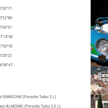
50’’71
’32’’89
36’’91
14’’40
’00’’42
0’’23
8’’47
and BIANCONE (Porsche Turbo 3 L)
ques ALMERAS (Porsche Turbo 3,3 L)