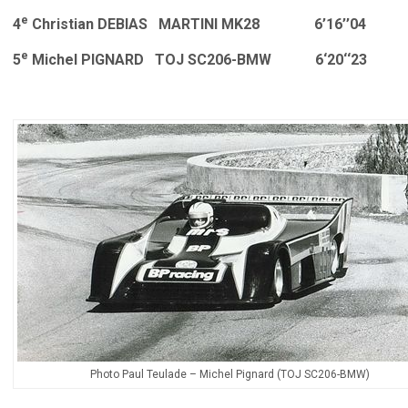
e
4
Christian DEBIAS MARTINI MK28 6’16’’04
e
5
Michel PIGNARD TOJ SC206-BMW 6‘20‘‘23
Photo Paul Teulade – Michel Pignard (TOJ SC206-BMW)