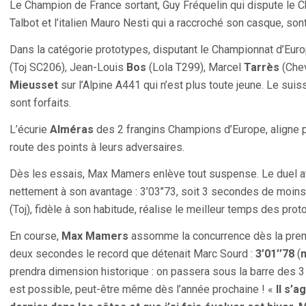
Le Champion de France sortant, Guy Fréquelin qui dispute le
Talbot et l’italien Mauro Nesti qui a raccroché son casque, son
Dans la catégorie prototypes, disputant le Championnat d’Europ
(Toj SC206), Jean-Louis
Bos
(Lola T299), Marcel
Tarrès
(Chev
Mieusset
sur l’Alpine A441 qui n’est plus toute jeune. Le suiss
sont forfaits.
L’écurie
Alméras
des 2 frangins Champions d’Europe, aligne 
route des points à leurs adversaires.
Dès les essais, Max Mamers enlève tout suspense. Le duel a
nettement à son avantage : 3’03’’73, soit 3 secondes de moins
(Toj), fidèle à son habitude, réalise le meilleur temps des proto
En course,
Max Mamers
assomme la concurrence dès la prem
deux secondes le record que détenait Marc Sourd :
3’01’’78
(
prendra dimension historique : on passera sous la barre des
est possible, peut-être même dès l’année prochaine ! «
Il s’a