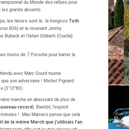
 Championnat du Monde des rallyes pour
t les grands absents.
e, les ténors sont là : le hongrois
Toth
ron B36) et le revenant Jimmy
e Bubeck et l’talien Giliberti (Osella)
pas moins de 7 Porsche pour barrer la
ttendu avec Marc Sourd tourne
 que son adversaire ! Michel Pignard
s (3’12’’83).
ière manche en abaissant de plus de
nouveau record
). Bientôt, l’exploit
 3 minutes ! Max Mamers pense que cela
git de la même March que j’utilisais l’an