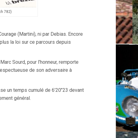
ch 782)
r Courage (Martini), ni par Debias. Encore
plus la loi sur ce parcours depuis
arc Sourd, pour l’honneur, remporte
 respectueuse de son adversaire à
ise un temps cumulé de 6’20’’23 devant
ement général.