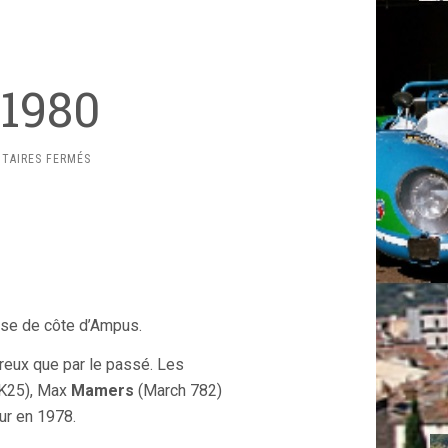
 1980
SUR
TAIRES FERMÉS
HISTORIQUE
1980
rse de côte d’Ampus.
breux que par le passé. Les
K25), Max
Mamers
(March 782)
ur en 1978.