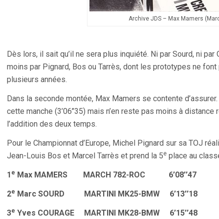
Archive JDS – Max Mamers (Mar
Dès lors, il sait qu’il ne sera plus inquiété. Ni par Sourd, ni pa
moins par Pignard, Bos ou Tarrès, dont les prototypes ne font 
plusieurs années.
Dans la seconde montée, Max Mamers se contente d’assurer. M
cette manche (3’06’’35) mais n’en reste pas moins à distance
l’addition des deux temps.
Pour le Championnat d’Europe, Michel Pignard sur sa TOJ réal
e
Jean-Louis Bos et Marcel Tarrès et prend la 5
place au class
e
1
Max MAMERS MARCH 782-ROC 6’08’’47
e
2
Marc SOURD MARTINI MK25-BMW 6’13’’18
e
3
Yves COURAGE MARTINI MK28-BMW 6’15’’48