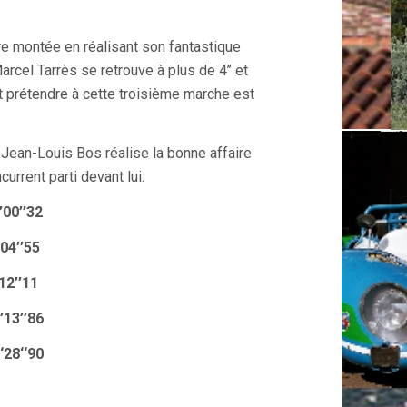
e montée en réalisant son fantastique
rcel Tarrès se retrouve à plus de 4’’ et
t prétendre à cette troisième marche est
Jean-Louis Bos réalise la bonne affaire
urrent parti devant lui.
0’’32
’’55
’’11
 6’13’’86
‘‘90