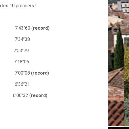
i les 10 premiers !
RS 7’43’’60 (
record)
0 RS 7’34’’38
bo 7’53’’79
7’18’’06
5 L 7’00’’08 (
record
)
MW 6’36’’21
O 6’00’’32 (
record
)