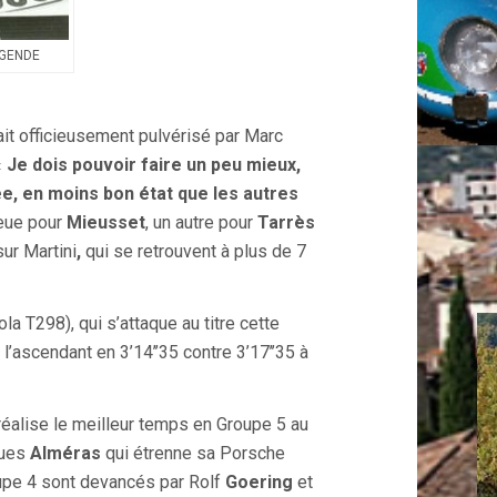
EGENDE
ait officieusement pulvérisé par Marc
«
Je dois pouvoir faire un peu mieux,
lée, en moins bon état que les autres
ueue pour
Mieusset
, un autre pour
Tarrès
sur Martini
,
qui se retrouvent à plus de 7
la T298), qui s’attaque au titre cette
 l’ascendant en 3’14’’35 contre 3’17’’35 à
éalise le meilleur temps en Groupe 5 au
ques
Alméras
qui étrenne sa Porsche
upe 4 sont devancés par Rolf
Goering
et