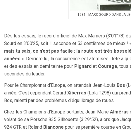
1981 : MARC SOURD DANS LA L
Dès les essais, le record officiel de Max Mamers (3’01’’78) ét
Sourd en 3’00’25, soit 1 seconde et 53 centièmes de mieux ! 
mais tu sais, ce n’est pas facile : la route est très bosse
années
». Derrière lui, la concurrence est atomisée : tête à q
et des essais en demi teinte pour
Pignard
et
Courage
, tous 
secondes du leader.
Pour le Championnat d’Europe, on attendait Jean-Louis
Bos
(Lo
année. C’est cependant Gérard
Xiberras
(Lola T298) qui prend
Bos, ralenti par des problèmes d’équilibrage de roues.
Chez les Champions d’Europe sortants, Jean-Marie
Alméras
r
volant de sa Porsche 935 Silhouette (3’29’’52), alors que Jac
924 GTR et Roland
Biancone
pour sa première course en Gro