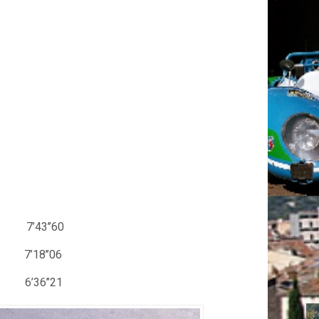
S 7’43’’60
’18’’06
 6’36’’21