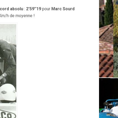
cord absolu
:
2’59’’19
pour
Marc
Sourd
 Km/h de moyenne !