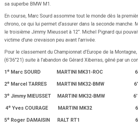
sa superbe BMW M1.
En course, Marc Sourd assomme tout le monde dès la premièr
chrono, ce qui lui permet d’assurer dans la seconde manche. Ma
le troisième Jimmy Mieusset à 12’’. Michel Pignard qui pouvai
victime d’une crevaison peu avant l’arrivée.
Pour le classement du Championnat d’Europe de la Montagne, 
(6’36’’21) suite à l’abandon de Gérard Xiberras, gêné par un conc
e
1
Marc SOURD MARTINI MK31-ROC 6’0
e
2
Marcel TARRES MARTINI MK32-BMW 6’04
e
3
Jimmy MIEUSSET MARTINI MK32-BMW 6’12
e
4
Yves COURAGE MARTINI MK32
e
5
Roger DAMAISIN RALT RT1 6‘28