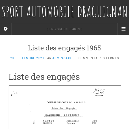
SPORT AUTOMOBILE DRAGUIGNAN
BIEN VIVRE EN DRACÉNIE
Liste des engagés 1965
SUR
23 SEPTEMBRE 2021
PAR
ADMIN6443
·
COMMENTAIRES FERMÉS
LISTE
DES
Liste des engagés
ENGA
1965