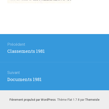
Navigation
de
Précédent
Article
Classements 1981
l’article
précédent
:
Suivant
Article
Documents 1981
suivant
:
Fièrement propulsé par WordPress
. Thème Flat 1.7.8 par
Themeisle