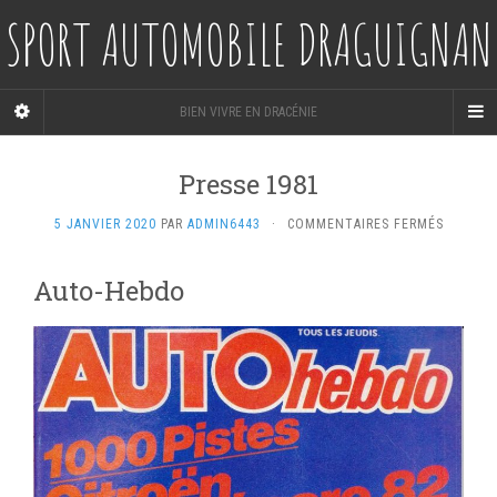
SPORT AUTOMOBILE DRAGUIGNAN
BIEN VIVRE EN DRACÉNIE
Presse 1981
SUR
5 JANVIER 2020
PAR
ADMIN6443
·
COMMENTAIRES FERMÉS
PRESSE
1981
Auto-Hebdo