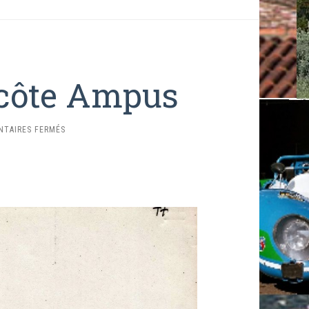
 côte Ampus
SUR
TAIRES FERMÉS
1977
–
SLALOM
EN
CÔTE
AMPUS