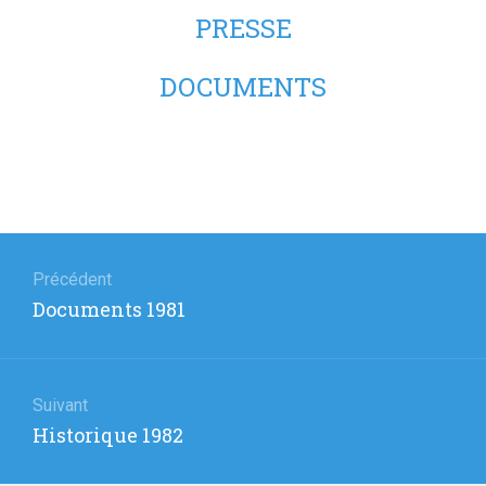
PRESSE
DOCUMENTS
Navigation
de
Précédent
Article
Documents 1981
l’article
précédent
:
Suivant
Article
Historique 1982
suivant