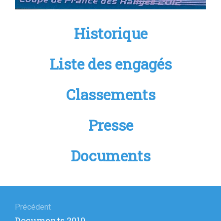
Historique
Liste des engagés
Classements
Presse
Documents
Navigation
de
Précédent
Article
Documents 2010